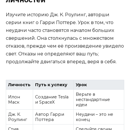
Изучите историю Дж. К. Роулинг, авторши
серии книг о Гарри Поттере. Урок в том, что
неудачи часто становятся началом больших
свершений. Она столкнулась с множеством
отказов, прежде чем её произведение увидело
свет. Отказы не определяют ваш путь;
продолжайте двигаться вперед, веря в себя.
Личность
Путь к успеху
Урок
Верьте в
Илон
Создание Tesla
нестандартные
Маск
и SpaceX
идеи
Дж. К.
Автор Гарри
Неудачи – это не
Роулинг
Поттера
конец
Стив
Следуйте своим